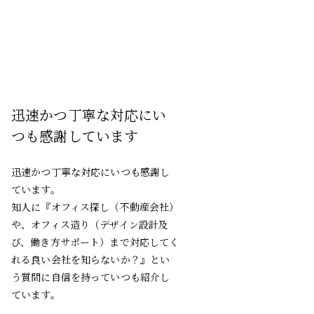
迅速かつ丁寧な対応にい
イメー
つも感謝しています
いただ
迅速かつ丁寧な対応にいつも感謝し
来社される
ています。
間という希
知人に『オフィス探し（不動産会社）
したが、
や、オフィス造り（デザイン設計及
メージ通り
び、働き方サポート）まで対応してく
た。stud
れる良い会社を知らないか？』とい
き合いにな
う質問に自信を持っていつも紹介し
株
ています。