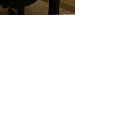
OJECT
OUT US
OG
Q
NTACT