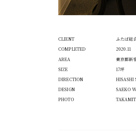
CLIENT
ふたば総
COMPLETED
2020.11
AREA
東京都新
SIZE
17坪
DIRECTION
HISASHI
DESIGN
SAEKO W
PHOTO
TAKAMIT