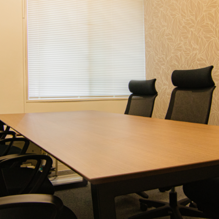
HO
SER
CH
YOR