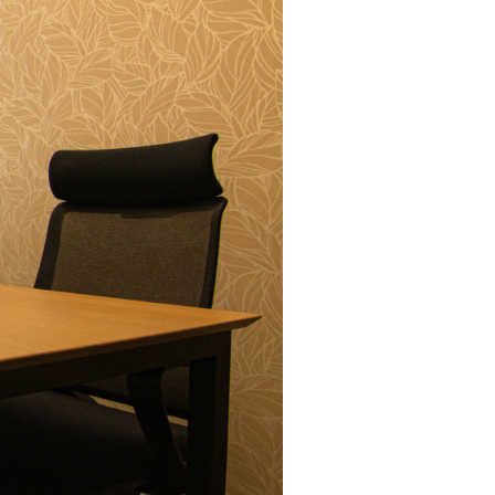
ME
VICE
OFFICE
ISOI