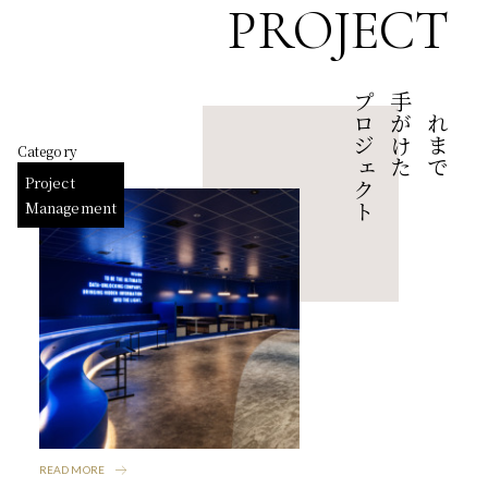
CHOFFICE
PROJECT
YORISOI
プロジェクト
手がけた
これまで
Category
PROJECT
Project
Management
ABOUT US
BLOG
FAQ
CONTACT
READ MORE