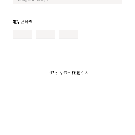
ABOUT US
電話番号
※
-
-
BLOG
FAQ
CONTACT